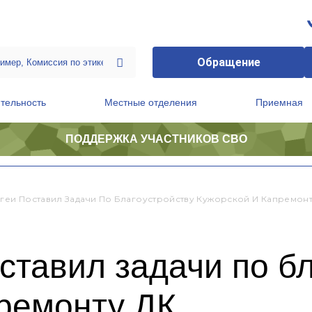
Обращение
тельность
Местные отделения
Приемная
ПОДДЕРЖКА УЧАСТНИКОВ СВО
ственной приемной Председателя Партии
Президиум регионального политического совета
ыгеи Поставил Задачи По Благоустройству Кужорской И Капремонт
ставил задачи по б
премонту ДК