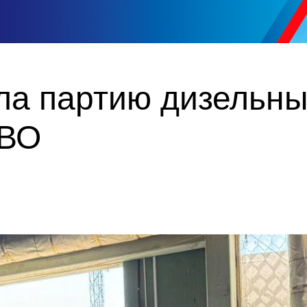
ла партию дизельны
СВО