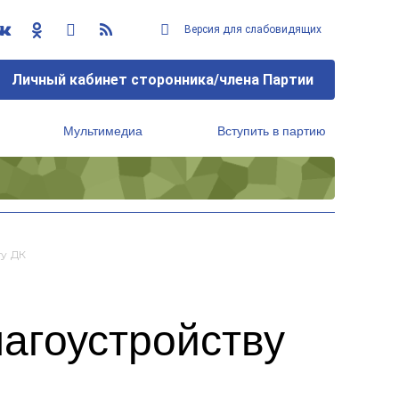
Версия для слабовидящих
Личный кабинет сторонника/члена Партии
Мультимедиа
Вступить в партию
Региональный исполнительный комитет
у ДК
лагоустройству