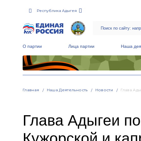
Республика Адыгея
О партии
Лица партии
Наша дея
Местные общественные приемные Партии
Руководитель Региональной обще
Народная программа «Единой России»
Главная
Наша Деятельность
Новости
Глава Ад
Глава Адыгеи по
Кужорской и ка