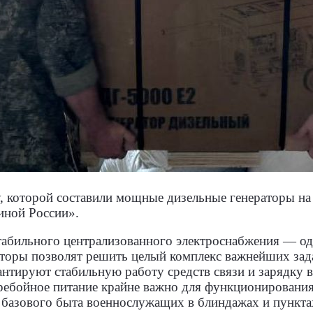
, которой составили мощные дизельные генераторы на 
иной России».
табильного централизованного электроснабжения — одн
аторы позволят решить целый комплекс важнейших зад
антируют стабильную работу средств связи и зарядку
еребойное питание крайне важно для функционирован
я базового быта военнослужащих в блиндажах и пункта