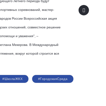
ующего летнего периода будут 
спортивных соревнований, мастер-
ародов России Всероссийская акция 
дских отношений, совместное решение 
опомощи и уважения", – 
етлана Мекерова. В Международный 
тяжения, вокруг которой строится вся 
#ШколаЖКХ
#ГородскаяСреда