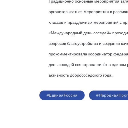
Традиционно основные мероприятия запла
организовываться мероприятия в различн
классов и праздничных мероприятий с пр
«Международный день соседей» проходит 
вопросов благоустройства и создания ка
прокомментировала координатор федерал
день соседей вся страна живёт в едином р
активность добрососедского года.
#ЕдинаяРоссия
#НароднаяПро