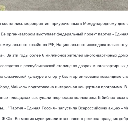
 состоялись мероприятия, приуроченные к Международному дню со
. Ее организатором выступает федеральный проект партии «Едина
оммунального хозяйства РФ, Национального исследовательского у
». За эти годы более 6 миллионов жителей многоквартирных домо
соседства в республиканской столице во дворах многоквартирных дом
по физической культуре и спорту были организованы командные сп
ород Майкоп» подготовлена интересная концертная программа. В г
ртных площадках выступали творческие коллективы. В библиотеках 
сы… "Партия «Единая Россия» запустила Всероссийскую акцию «Ме
 ЖКХ». Во многих муниципалитетах нашего региона праздник добро