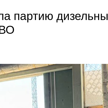
ла партию дизельны
СВО