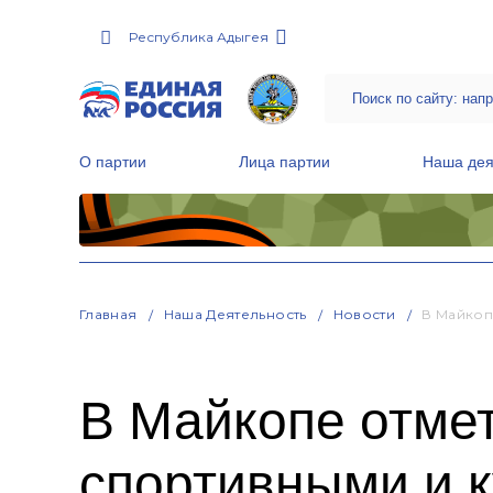
Республика Адыгея
О партии
Лица партии
Наша дея
Местные общественные приемные Партии
Руководитель Региональной обще
Народная программа «Единой России»
Главная
Наша Деятельность
Новости
В Майкоп
В Майкопе отме
спортивными и 