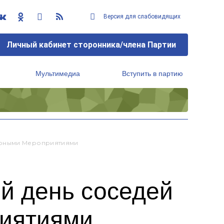
Версия для слабовидящих
Личный кабинет сторонника/члена Партии
Мультимедиа
Вступить в партию
Региональный исполнительный комитет
урными Мероприятиями
й день соседей
риятиями