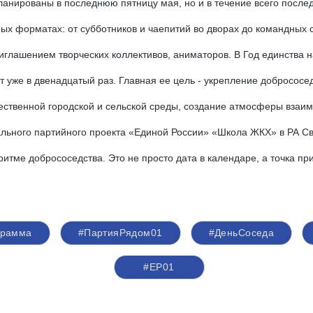
нированы в последнюю пятницу мая, но и в течение всего послед
ых форматах: от субботников и чаепитий во дворах до командных 
иглашением творческих коллективов, аниматоров. В Год единства н
уже в двенадцатый раз. Главная ее цель - укрепление добрососе
чественной городской и сельской среды, создание атмосферы взаим
ьного партийного проекта «Единой России» «Школа ЖКХ» в РА Св
итме добрососедства. Это не просто дата в календаре, а точка при
грамма
#ПартияРядом01
#ДеньСоседа
#ЕР01