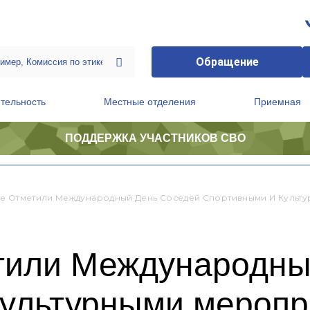
Обращение
тельность
Местные отделения
Приемная
ПОДДЕРЖКА УЧАСТНИКОВ СВО
ственной приемной Председателя Партии
Президиум регионального политического совета
е Отметили Международный День Соседей Спортивными И Культ
тили Международны
культурными мероп