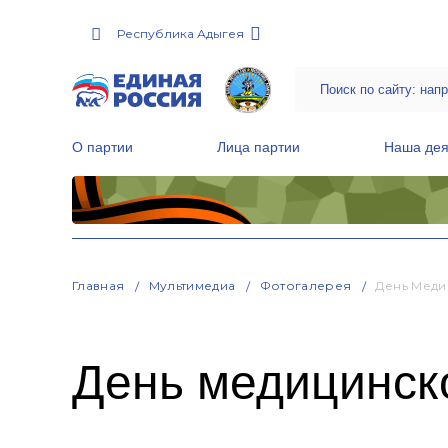
Республика Адыгея
О партии
Лица партии
Наша дея
Местные общественные приемные Партии
Руководитель Региональной обще
Народная программа «Единой России»
Главная
Мультимедиа
Фотогалерея
День Меди
День медицинско