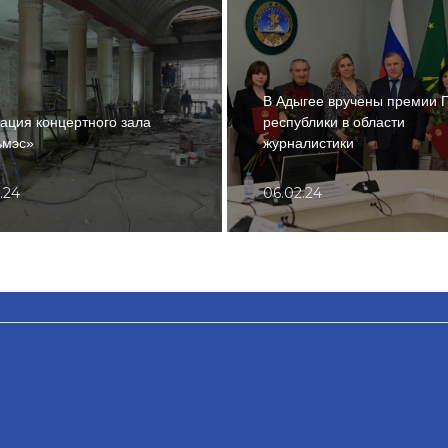
В Адыгее вручены премии 
ация концертного зала
республики в области
ьмэс»
журналистики
.24
06.02.24