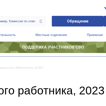
Обращение
тельность
Местные отделения
Приемная
ПОДДЕРЖКА УЧАСТНИКОВ СВО
ственной приемной Председателя Партии
Президиум регионального политического совета
цинского Работника, 2023 Г.
го работника, 2023 