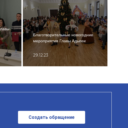
Главы
Мура
Благотворительные новогодние
с уч
мероприятия Главы Адыгеи
Геро
29.12.23
10.0
Создать обращение