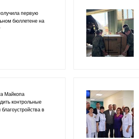
получила первую
льном бюллетене на
у
та Майкопа
дить контрольные
 благоустройства в