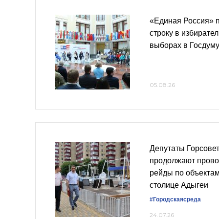
«Единая Россия» 
строку в избирате
выборах в Госдум
05.08.26
Депутаты Горсове
продолжают прово
рейды по объектам
столице Адыгеи
#Городскаясреда
24.07.26